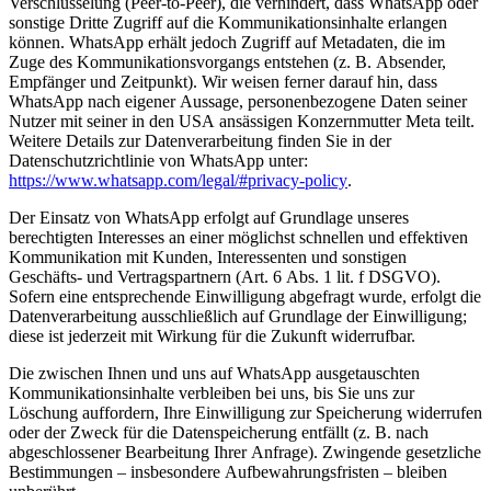
Verschlüsselung (Peer-to-Peer), die verhindert, dass WhatsApp oder
sonstige Dritte Zugriff auf die Kommunikationsinhalte erlangen
können. WhatsApp erhält jedoch Zugriff auf Metadaten, die im
Zuge des Kommunikationsvorgangs entstehen (z. B. Absender,
Empfänger und Zeitpunkt). Wir weisen ferner darauf hin, dass
WhatsApp nach eigener Aussage, personenbezogene Daten seiner
Nutzer mit seiner in den USA ansässigen Konzernmutter Meta teilt.
Weitere Details zur Datenverarbeitung finden Sie in der
Datenschutzrichtlinie von WhatsApp unter:
https://www.whatsapp.com/legal/#privacy-policy
.
Der Einsatz von WhatsApp erfolgt auf Grundlage unseres
berechtigten Interesses an einer möglichst schnellen und effektiven
Kommunikation mit Kunden, Interessenten und sonstigen
Geschäfts- und Vertragspartnern (Art. 6 Abs. 1 lit. f DSGVO).
Sofern eine entsprechende Einwilligung abgefragt wurde, erfolgt die
Datenverarbeitung ausschließlich auf Grundlage der Einwilligung;
diese ist jederzeit mit Wirkung für die Zukunft widerrufbar.
Die zwischen Ihnen und uns auf WhatsApp ausgetauschten
Kommunikationsinhalte verbleiben bei uns, bis Sie uns zur
Löschung auffordern, Ihre Einwilligung zur Speicherung widerrufen
oder der Zweck für die Datenspeicherung entfällt (z. B. nach
abgeschlossener Bearbeitung Ihrer Anfrage). Zwingende gesetzliche
Bestimmungen – insbesondere Aufbewahrungsfristen – bleiben