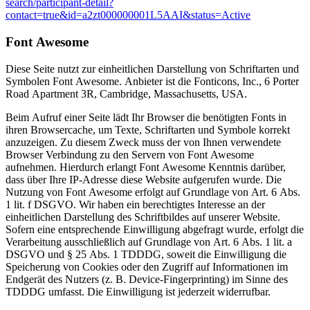
search/participant-detail?
contact=true&id=a2zt000000001L5AAI&status=Active
Font Awesome
Diese Seite nutzt zur einheitlichen Darstellung von Schriftarten und
Symbolen Font Awesome. Anbieter ist die Fonticons, Inc., 6 Porter
Road Apartment 3R, Cambridge, Massachusetts, USA.
Beim Aufruf einer Seite lädt Ihr Browser die benötigten Fonts in
ihren Browsercache, um Texte, Schriftarten und Symbole korrekt
anzuzeigen. Zu diesem Zweck muss der von Ihnen verwendete
Browser Verbindung zu den Servern von Font Awesome
aufnehmen. Hierdurch erlangt Font Awesome Kenntnis darüber,
dass über Ihre IP-Adresse diese Website aufgerufen wurde. Die
Nutzung von Font Awesome erfolgt auf Grundlage von Art. 6 Abs.
1 lit. f DSGVO. Wir haben ein berechtigtes Interesse an der
einheitlichen Darstellung des Schriftbildes auf unserer Website.
Sofern eine entsprechende Einwilligung abgefragt wurde, erfolgt die
Verarbeitung ausschließlich auf Grundlage von Art. 6 Abs. 1 lit. a
DSGVO und § 25 Abs. 1 TDDDG, soweit die Einwilligung die
Speicherung von Cookies oder den Zugriff auf Informationen im
Endgerät des Nutzers (z. B. Device-Fingerprinting) im Sinne des
TDDDG umfasst. Die Einwilligung ist jederzeit widerrufbar.